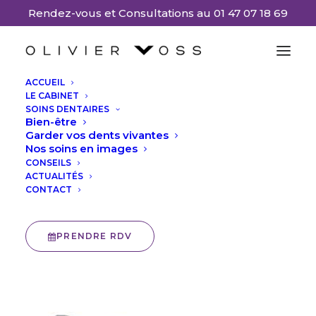
Rendez-vous et Consultations au 01 47 07 18 69
ACCUEIL
LE CABINET
SOINS DENTAIRES
Traitement de
Bien-être
Garder vos dents vivantes
Nos soins en images
certaines sensibilités
CONSEILS
ACTUALITÉS
dentaires
CONTACT
4 NOVEMBRE 2024
|
IN
DENTISTERIE
|
BY
OLIVIER VOSS
PRENDRE RDV